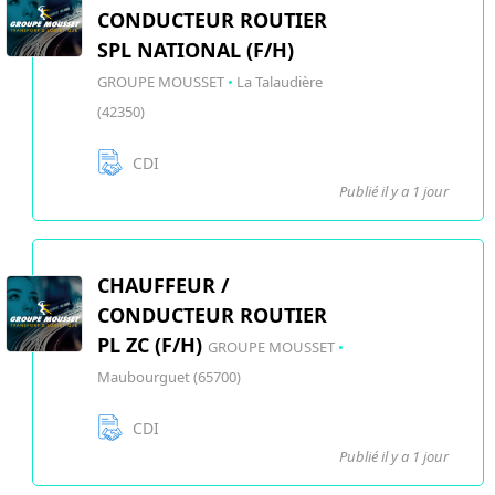
CONDUCTEUR ROUTIER
SPL NATIONAL (F/H)
GROUPE MOUSSET
•
La Talaudière
(42350)
CDI
Publié il y a 1 jour
CHAUFFEUR /
CONDUCTEUR ROUTIER
PL ZC (F/H)
GROUPE MOUSSET
•
Maubourguet (65700)
CDI
Publié il y a 1 jour