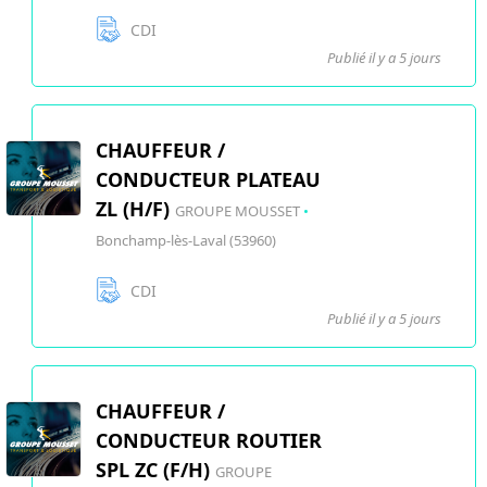
CDI
Publié il y a 5 jours
CHAUFFEUR /
CONDUCTEUR PLATEAU
ZL (H/F)
GROUPE MOUSSET
•
Bonchamp-lès-Laval (53960)
CDI
Publié il y a 5 jours
CHAUFFEUR /
CONDUCTEUR ROUTIER
SPL ZC (F/H)
GROUPE