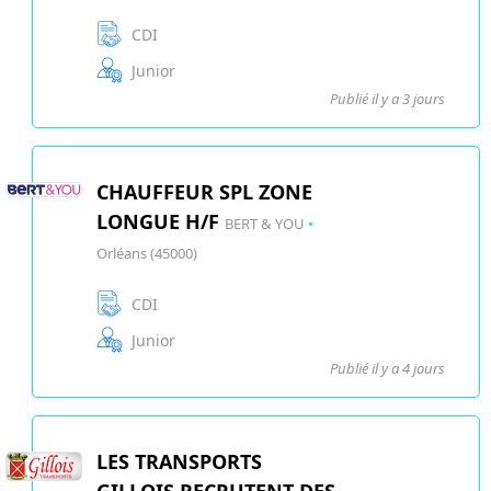
CDI
Junior
Publié il y a 3 jours
CHAUFFEUR SPL ZONE
LONGUE H/F
BERT & YOU
•
Orléans (45000)
CDI
Junior
Publié il y a 4 jours
LES TRANSPORTS