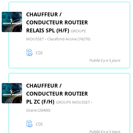
CHAUFFEUR /
CONDUCTEUR ROUTIER
RELAIS SPL (H/F)
GROUPE
MOUSSET
•
Clarafond-Arcine (74270)
CDI
Publié il y a 5 jours
CHAUFFEUR /
CONDUCTEUR ROUTIER
PL ZC (F/H)
GROUPE MOUSSET
•
Grane (26400)
CDI
Publié il y a 5 jours