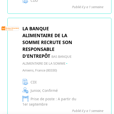
CDD
Publié il y a 1 semaine
LA BANQUE
ALIMENTAIRE DE LA
SOMME RECRUTE SON
RESPONSABLE
D'ENTREPÔT
BAS BANQUE
ALIMENTAIRE DE LA SOMME
•
Amiens, France (80330)
CDI
Junior, Confirmé
Prise de poste : A partir du
1er septembre
Publié il y a 1 semaine