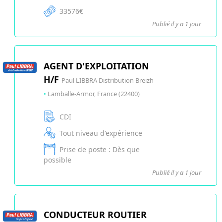
33576€
Publié il y a 1 jour
AGENT D'EXPLOITATION
H/F
Paul LIBBRA Distribution Breizh
•
Lamballe-Armor, France (22400)
CDI
Tout niveau d'expérience
Prise de poste : Dès que
possible
Publié il y a 1 jour
CONDUCTEUR ROUTIER