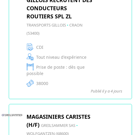
GILLOIS RECRUTENT DES
CONDUCTEURS
ROUTIERS SPL ZL
TRANSPORTS GILLOIS
•
CRAON
(53400)
CDI
Tout niveau d'expérience
Prise de poste : dès que
possible
38000
Publié il y a 4 jours
MAGASINIERS CARISTES
(H/F)
GREILSAMMER SAS
•
WOLFGANTZEN (68600)