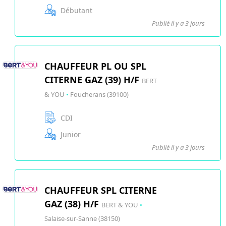
Débutant
Publié il y a 3 jours
CHAUFFEUR PL OU SPL
CITERNE GAZ (39) H/F
BERT
& YOU
•
Foucherans (39100)
CDI
Junior
Publié il y a 3 jours
CHAUFFEUR SPL CITERNE
GAZ (38) H/F
BERT & YOU
•
Salaise-sur-Sanne (38150)