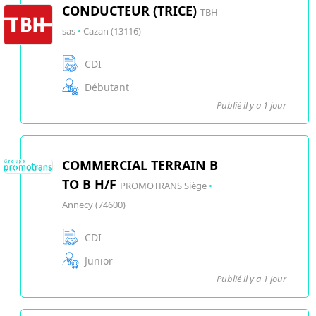
CONDUCTEUR (TRICE)
TBH
sas
•
Cazan (13116)
CDI
Débutant
Publié il y a 1 jour
COMMERCIAL TERRAIN B
TO B H/F
PROMOTRANS Siège
•
Annecy (74600)
CDI
Junior
Publié il y a 1 jour