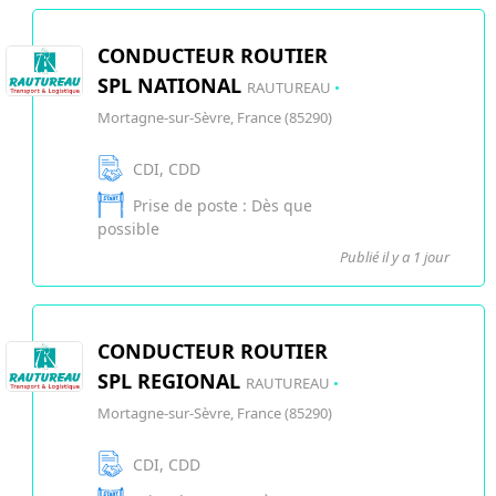
CONDUCTEUR ROUTIER
SPL NATIONAL
RAUTUREAU
•
Mortagne-sur-Sèvre, France (85290)
CDI, CDD
Prise de poste : Dès que
possible
Publié il y a 1 jour
CONDUCTEUR ROUTIER
SPL REGIONAL
RAUTUREAU
•
Mortagne-sur-Sèvre, France (85290)
CDI, CDD