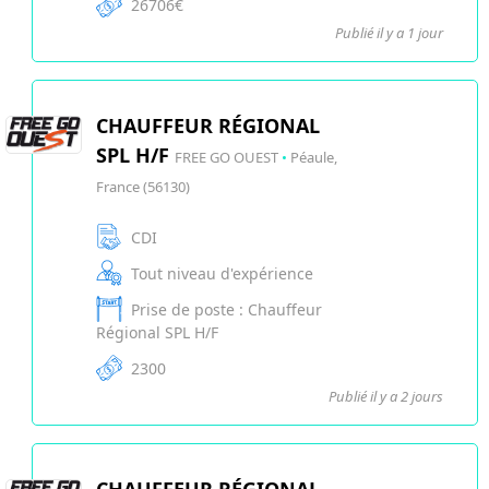
26706€
Publié il y a 1 jour
CHAUFFEUR RÉGIONAL
SPL H/F
FREE GO OUEST
•
Péaule,
France (56130)
CDI
Tout niveau d'expérience
Prise de poste : Chauffeur
Régional SPL H/F
2300
Publié il y a 2 jours