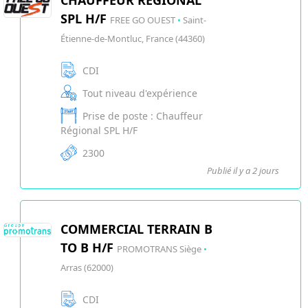
CHAUFFEUR RÉGIONAL
SPL H/F
FREE GO OUEST
•
Saint-
Étienne-de-Montluc, France (44360)
CDI
Tout niveau d'expérience
Prise de poste : Chauffeur
Régional SPL H/F
2300
Publié il y a 2 jours
COMMERCIAL TERRAIN B
TO B H/F
PROMOTRANS Siège
•
Arras (62000)
CDI