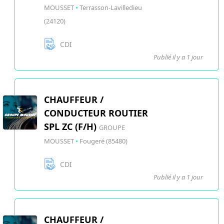
MOUSSET
•
Terrasson-Lavilledieu
(24120)
CDI
Publié il y a 1 jour
CHAUFFEUR /
CONDUCTEUR ROUTIER
SPL ZC (F/H)
GROUPE
MOUSSET
•
Fougeré (85480)
CDI
Publié il y a 1 jour
CHAUFFEUR /