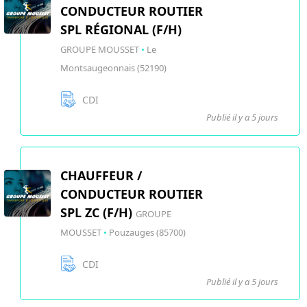
CONDUCTEUR ROUTIER
SPL RÉGIONAL (F/H)
GROUPE MOUSSET
•
Le
Montsaugeonnais (52190)
CDI
Publié il y a 5 jours
CHAUFFEUR /
CONDUCTEUR ROUTIER
SPL ZC (F/H)
GROUPE
MOUSSET
•
Pouzauges (85700)
CDI
Publié il y a 5 jours