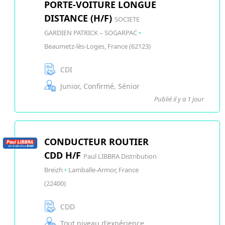
PORTE-VOITURE LONGUE
DISTANCE (H/F)
SOCIETE
GARDIEN PATRICK – SOGARPAC
•
Beaumetz-lès-Loges, France (62123)
CDI
Junior, Confirmé, Sénior
Publié il y a 1 jour
CONDUCTEUR ROUTIER
CDD H/F
Paul LIBBRA Distribution
Breizh
•
Lamballe-Armor, France
(22400)
CDD
Tout niveau d'expérience