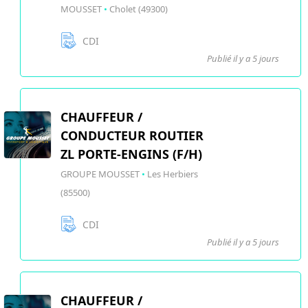
MOUSSET
•
Cholet (49300)
CDI
Publié il y a 5 jours
CHAUFFEUR /
CONDUCTEUR ROUTIER
ZL PORTE-ENGINS (F/H)
GROUPE MOUSSET
•
Les Herbiers
(85500)
CDI
Publié il y a 5 jours
CHAUFFEUR /