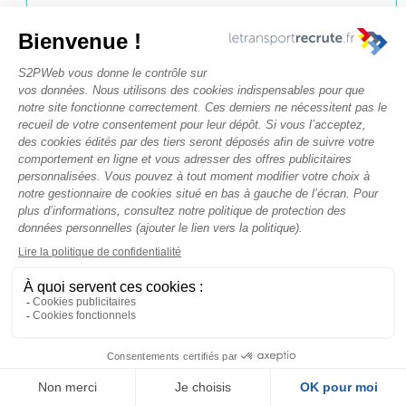
CONDUCTEUR (TRICE)
SPL
CHIPIER transports
•
Corbas
(69960)
CDI
Débutant
Publié il y a 1 semaine
AFFRÉTEUR
NATIONAL/INTERNATIONAL
H/F
GREILSAMMER SAS
•
Sausheim,
France (68390)
CDI