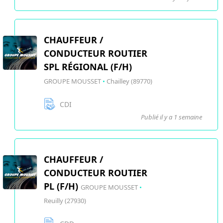
CHAUFFEUR /
CONDUCTEUR ROUTIER
SPL RÉGIONAL (F/H)
GROUPE MOUSSET
•
Chailley (89770)
CDI
Publié il y a 1 semaine
CHAUFFEUR /
CONDUCTEUR ROUTIER
PL (F/H)
GROUPE MOUSSET
•
Reuilly (27930)