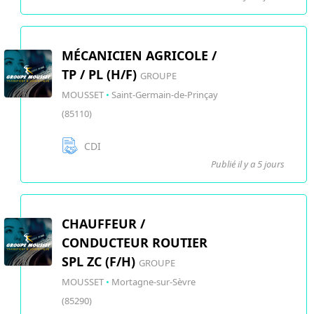
MÉCANICIEN AGRICOLE /
TP / PL (H/F)
GROUPE
MOUSSET
•
Saint-Germain-de-Prinçay
(85110)
CDI
Publié il y a 5 jours
CHAUFFEUR /
CONDUCTEUR ROUTIER
SPL ZC (F/H)
GROUPE
MOUSSET
•
Mortagne-sur-Sèvre
(85290)