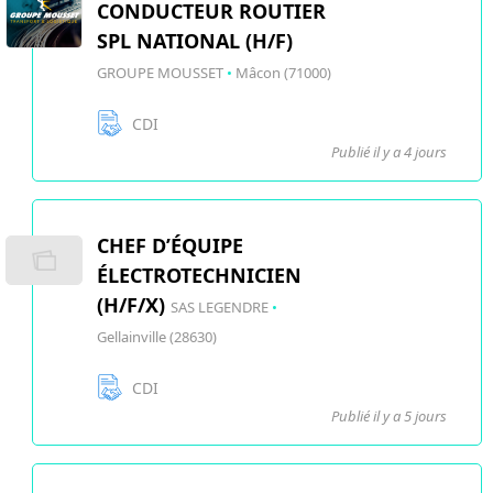
CONDUCTEUR ROUTIER
SPL NATIONAL (H/F)
GROUPE MOUSSET
•
Mâcon (71000)
CDI
Publié il y a 4 jours
CHEF D’ÉQUIPE
ÉLECTROTECHNICIEN
(H/F/X)
SAS LEGENDRE
•
Gellainville (28630)
CDI
Publié il y a 5 jours