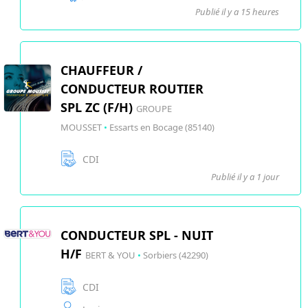
Publié il y a 15 heures
CHAUFFEUR /
CONDUCTEUR ROUTIER
SPL ZC (F/H)
GROUPE
MOUSSET
•
Essarts en Bocage (85140)
CDI
Publié il y a 1 jour
CONDUCTEUR SPL - NUIT
H/F
BERT & YOU
•
Sorbiers (42290)
CDI