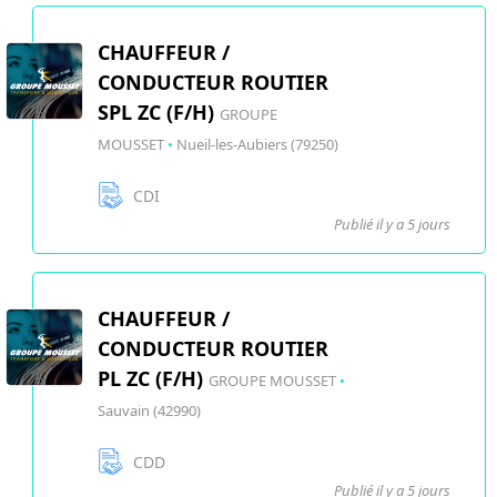
CHAUFFEUR /
CONDUCTEUR ROUTIER
SPL ZC (F/H)
GROUPE
MOUSSET
•
Nueil-les-Aubiers (79250)
CDI
Publié il y a 5 jours
CHAUFFEUR /
CONDUCTEUR ROUTIER
PL ZC (F/H)
GROUPE MOUSSET
•
Sauvain (42990)
CDD
Publié il y a 5 jours