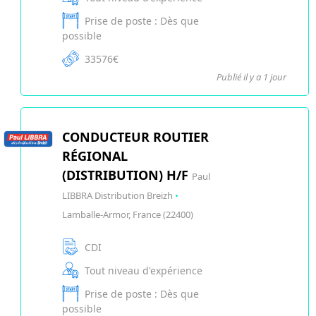
Prise de poste : Dès que
possible
33576€
Publié il y a 1 jour
CONDUCTEUR ROUTIER
RÉGIONAL
(DISTRIBUTION) H/F
Paul
LIBBRA Distribution Breizh
•
Lamballe-Armor, France (22400)
CDI
Tout niveau d'expérience
Prise de poste : Dès que
possible