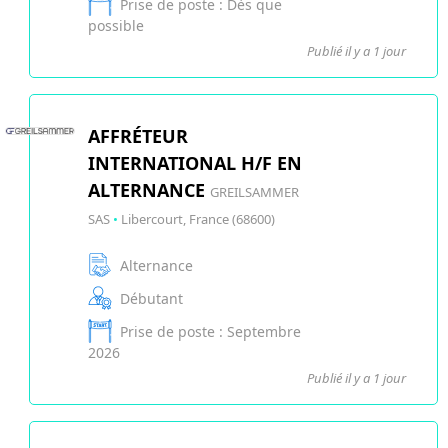
Prise de poste : Dès que
possible
Publié il y a 1 jour
AFFRÉTEUR
INTERNATIONAL H/F EN
ALTERNANCE
GREILSAMMER
SAS
•
Libercourt, France (68600)
Alternance
Débutant
Prise de poste : Septembre
2026
Publié il y a 1 jour