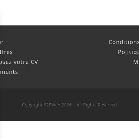
er
Conditions
ffres
Politiq
osez votre CV
M
ements
Copyright S2PWeb 2026 | All Rights Reserved