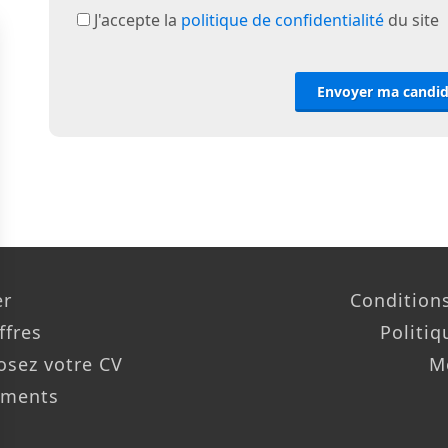
J'accepte la
politique de confidentialité
du site
Envoyer ma candi
er
Conditions
ffres
Politiq
osez votre CV
M
ements