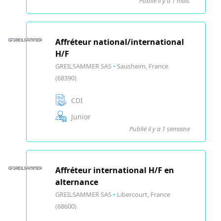
Publié il y a 1 mois
Affréteur national/international
H/F
GREILSAMMER SAS
•
Sausheim, France
(68390)
CDI
Junior
Publié il y a 1 semaine
Affréteur international H/F en
alternance
GREILSAMMER SAS
•
Libercourt, France
(68600)