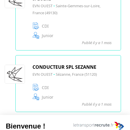
EVN OUEST
•
Sainte-Gemmes-sur-Loire,
France (49130)
CDI
Junior
Publié il y a 1 mois
CONDUCTEUR SPL SEZANNE
EVN OUEST
•
Sézanne, France (51120)
CDI
Junior
Publié il y a 1 mois