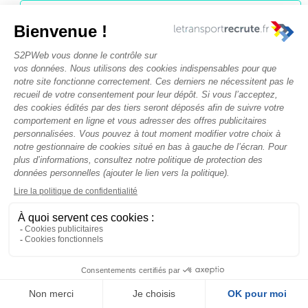
CONDUCTEUR ROUTIER
PL JOUR H/F
Agence Île-de-
France – TSE 77
•
Lieusaint, France
(77127)
CDI
Junior
Prise de poste : Immédiate
Publié il y a 1 semaine
CHAUFFEUR ROUTIER
SPL NUIT H/F
Agence Île-de-
France – TSE 77
•
Lieusaint, France
(77127)