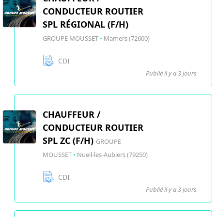
CONDUCTEUR ROUTIER
SPL RÉGIONAL (F/H)
GROUPE MOUSSET
•
Mamers (72600)
CDI
Publié il y a 3 jours
CHAUFFEUR /
CONDUCTEUR ROUTIER
SPL ZC (F/H)
GROUPE
MOUSSET
•
Nueil-les-Aubiers (79250)
CDI
Publié il y a 3 jours