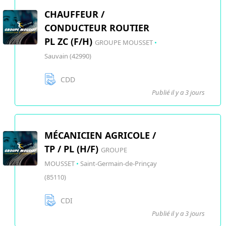
CHAUFFEUR /
CONDUCTEUR ROUTIER
PL ZC (F/H)
GROUPE MOUSSET
•
Sauvain (42990)
CDD
Publié il y a 3 jours
MÉCANICIEN AGRICOLE /
TP / PL (H/F)
GROUPE
MOUSSET
•
Saint-Germain-de-Prinçay
(85110)
CDI
Publié il y a 3 jours