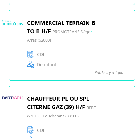
COMMERCIAL TERRAIN B
TO B H/F
PROMOTRANS Siège
•
Arras (62000)
CDI
Débutant
Publié il y a 1 jour
CHAUFFEUR PL OU SPL
CITERNE GAZ (39) H/F
BERT
& YOU
•
Foucherans (39100)
CDI