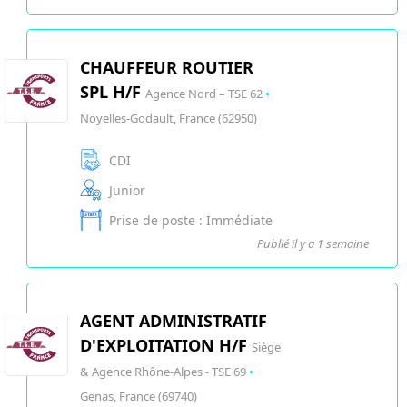
CHAUFFEUR ROUTIER
SPL H/F
Agence Nord – TSE 62
•
Noyelles-Godault, France (62950)
CDI
Junior
Prise de poste : Immédiate
Publié il y a 1 semaine
AGENT ADMINISTRATIF
D'EXPLOITATION H/F
Siège
& Agence Rhône-Alpes - TSE 69
•
Genas, France (69740)