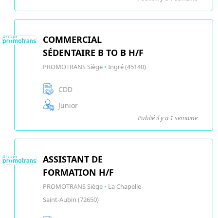
COMMERCIAL
SÉDENTAIRE B TO B H/F
PROMOTRANS Siège
•
Ingré (45140)
CDD
Junior
Publié il y a 1 semaine
ASSISTANT DE
FORMATION H/F
PROMOTRANS Siège
•
La Chapelle-
Saint-Aubin (72650)