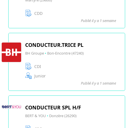
Martyre (29800)
CDD
Publié il y a 1 semaine
CONDUCTEUR.TRICE PL
BH Groupe
•
Bon-Encontre (47240)
CDI
Junior
Publié il y a 1 semaine
CONDUCTEUR SPL H/F
BERT & YOU
•
Donzère (26290)