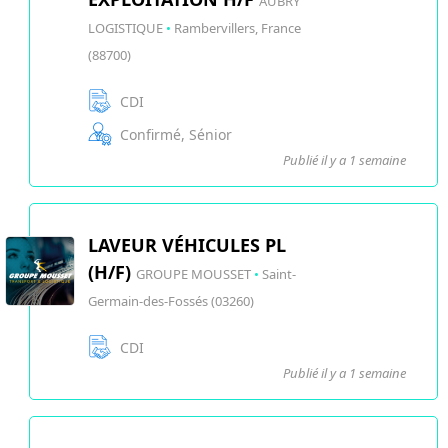
AUBRY
LOGISTIQUE
•
Rambervillers, France
(88700)
CDI
Confirmé, Sénior
Publié il y a 1 semaine
LAVEUR VÉHICULES PL
(H/F)
GROUPE MOUSSET
•
Saint-
Germain-des-Fossés (03260)
CDI
Publié il y a 1 semaine