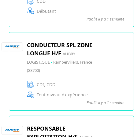
CDD
Débutant
Publié il y a 1 semaine
CONDUCTEUR SPL ZONE
LONGUE H/F
AUBRY
LOGISTIQUE
•
Rambervillers, France
(88700)
CDI, CDD
Tout niveau d'expérience
Publié il y a 1 semaine
RESPONSABLE
EXPLOITATION H/F