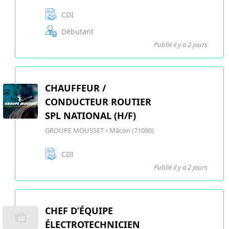
CDI
Débutant
Publié il y a 2 jours
CHAUFFEUR /
CONDUCTEUR ROUTIER
SPL NATIONAL (H/F)
GROUPE MOUSSET
•
Mâcon (71000)
CDI
Publié il y a 2 jours
CHEF D’ÉQUIPE
ÉLECTROTECHNICIEN