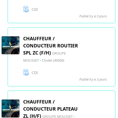
CDI
Publié il y a 3 jours
CHAUFFEUR /
CONDUCTEUR ROUTIER
SPL ZC (F/H)
GROUPE
MOUSSET
•
Cholet (49300)
CDI
Publié il y a 3 jours
CHAUFFEUR /
CONDUCTEUR PLATEAU
ZL (H/F)
GROUPE MOUSSET
•