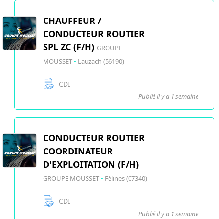
CHAUFFEUR /
CONDUCTEUR ROUTIER
SPL ZC (F/H)
GROUPE
MOUSSET
•
Lauzach (56190)
CDI
Publié il y a 1 semaine
CONDUCTEUR ROUTIER
COORDINATEUR
D'EXPLOITATION (F/H)
GROUPE MOUSSET
•
Félines (07340)
CDI
Publié il y a 1 semaine