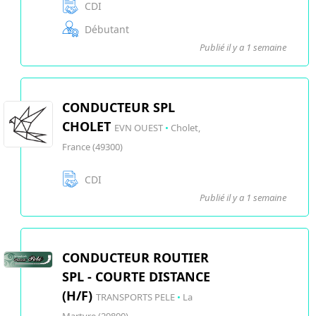
CDI
Débutant
Publié il y a 1 semaine
CONDUCTEUR SPL
CHOLET
EVN OUEST
•
Cholet,
France (49300)
CDI
Publié il y a 1 semaine
CONDUCTEUR ROUTIER
SPL - COURTE DISTANCE
(H/F)
TRANSPORTS PELE
•
La