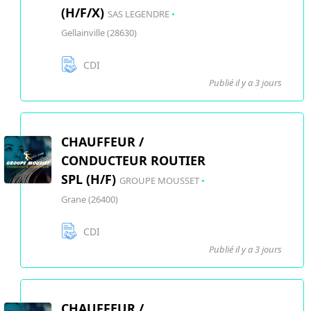
(H/F/X)
SAS LEGENDRE
•
Gellainville (28630)
CDI
Publié il y a 3 jours
CHAUFFEUR /
CONDUCTEUR ROUTIER
SPL (H/F)
GROUPE MOUSSET
•
Grane (26400)
CDI
Publié il y a 3 jours
CHAUFFEUR /