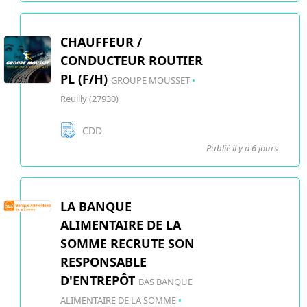
CHAUFFEUR /
CONDUCTEUR ROUTIER
PL (F/H)
GROUPE MOUSSET
•
Reuilly (27930)
CDD
Publié il y a 6 jours
LA BANQUE
ALIMENTAIRE DE LA
SOMME RECRUTE SON
RESPONSABLE
D'ENTREPÔT
BAS BANQUE
ALIMENTAIRE DE LA SOMME
•