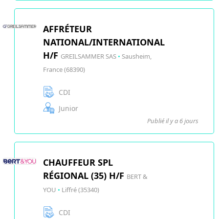
AFFRÉTEUR
NATIONAL/INTERNATIONAL
H/F
GREILSAMMER SAS
•
Sausheim,
France (68390)
CDI
Junior
Publié il y a 6 jours
CHAUFFEUR SPL
RÉGIONAL (35) H/F
BERT &
YOU
•
Liffré (35340)
CDI