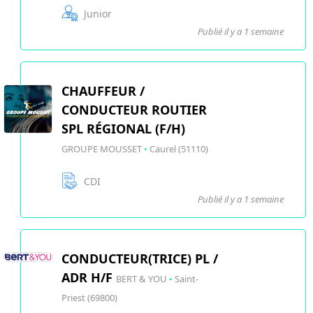
Junior
Publié il y a 1 semaine
CHAUFFEUR /
CONDUCTEUR ROUTIER
SPL RÉGIONAL (F/H)
GROUPE MOUSSET
•
Caurel (51110)
CDI
Publié il y a 1 semaine
CONDUCTEUR(TRICE) PL /
ADR H/F
BERT & YOU
•
Saint-
Priest (69800)