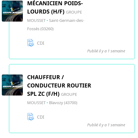
MÉCANICIEN POIDS-
LOURDS (H/F)
GROUPE
MOUSSET
•
Saint-Germain-des-
Fossés (03260)
CDI
Publié il y a 1 semaine
CHAUFFEUR /
CONDUCTEUR ROUTIER
SPL ZC (F/H)
GROUPE
MOUSSET
•
Blavozy (43700)
CDI
Publié il y a 1 semaine