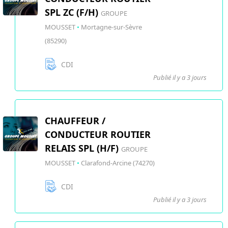
SPL ZC (F/H)
GROUPE
MOUSSET
•
Mortagne-sur-Sèvre
(85290)
CDI
Publié il y a 3 jours
CHAUFFEUR /
CONDUCTEUR ROUTIER
RELAIS SPL (H/F)
GROUPE
MOUSSET
•
Clarafond-Arcine (74270)
CDI
Publié il y a 3 jours