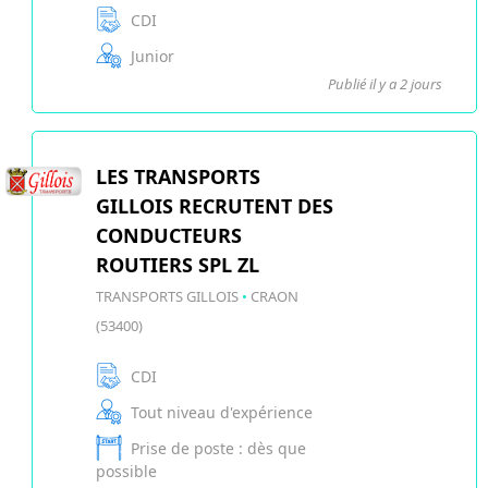
CDI
Junior
Publié il y a 2 jours
LES TRANSPORTS
GILLOIS RECRUTENT DES
CONDUCTEURS
ROUTIERS SPL ZL
TRANSPORTS GILLOIS
•
CRAON
(53400)
CDI
Tout niveau d'expérience
Prise de poste : dès que
possible