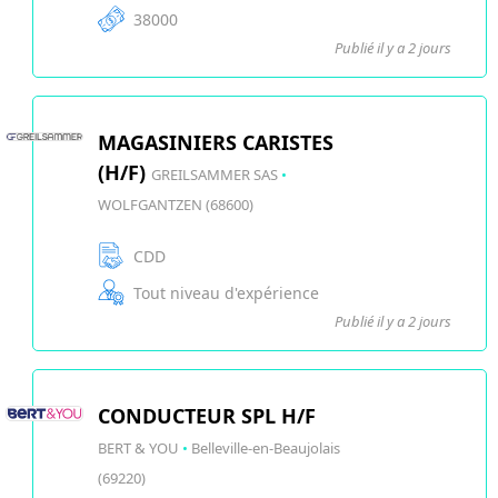
38000
Publié il y a 2 jours
MAGASINIERS CARISTES
(H/F)
GREILSAMMER SAS
•
WOLFGANTZEN (68600)
CDD
Tout niveau d'expérience
Publié il y a 2 jours
CONDUCTEUR SPL H/F
BERT & YOU
•
Belleville-en-Beaujolais
(69220)