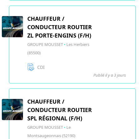
CHAUFFEUR /
CONDUCTEUR ROUTIER
ZL PORTE-ENGINS (F/H)
GROUPE MOUSSET
•
Les Herbiers
(85500)
CDI
Publié il y a 3 jours
CHAUFFEUR /
CONDUCTEUR ROUTIER
SPL RÉGIONAL (F/H)
GROUPE MOUSSET
•
Le
Montsaugeonnais (52190)