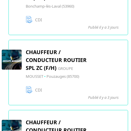
Bonchamp-lès-Laval (53960)
CDI
Publié il y a 3 jours
CHAUFFEUR /
CONDUCTEUR ROUTIER
SPL ZC (F/H)
GROUPE
MOUSSET
•
Pouzauges (85700)
CDI
Publié il y a 3 jours
CHAUFFEUR /
CONDUCTEUR ROUTIER